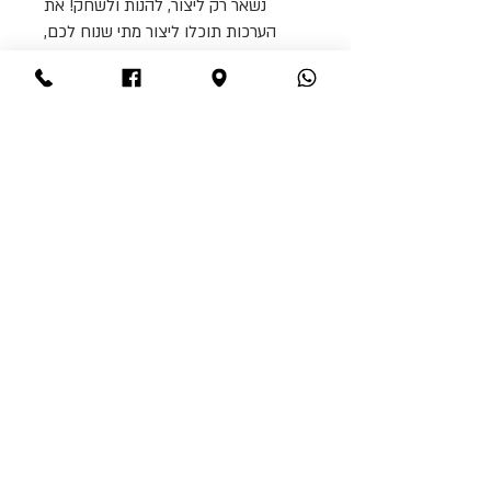
נשאר רק ליצור, להנות ולשחק! את
הערכות תוכלו ליצור מתי שנוח לכם,
ואיפה שתרצו, תעבדו לבד או ביחד
ותיצרו לעצמכם חוויה מושלמת הכוללת
למידה, התנסות ומשחק שש-בש משגע
מעשה ידיכם.
גודל המשחק סגור 20/30
גודל המשחק פתוח 40/30
הערכה מגיעה עם חיילים ו 2 קוביות,
מברג, וכל החומרים ליצירה
© כל הרעיונות לסדנא נבנו בעמל רב ולכן לא
ניתן להעתיק או להשתמש בהם בכל צורה
שהיא.